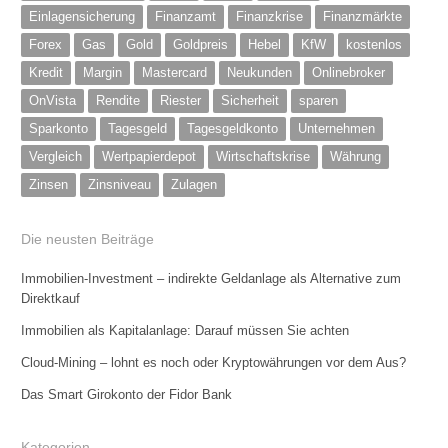
Einlagensicherung
Finanzamt
Finanzkrise
Finanzmärkte
Forex
Gas
Gold
Goldpreis
Hebel
KfW
kostenlos
Kredit
Margin
Mastercard
Neukunden
Onlinebroker
OnVista
Rendite
Riester
Sicherheit
sparen
Sparkonto
Tagesgeld
Tagesgeldkonto
Unternehmen
Vergleich
Wertpapierdepot
Wirtschaftskrise
Währung
Zinsen
Zinsniveau
Zulagen
Die neusten Beiträge
Immobilien-Investment – indirekte Geldanlage als Alternative zum
Direktkauf
Immobilien als Kapitalanlage: Darauf müssen Sie achten
Cloud-Mining – lohnt es noch oder Kryptowährungen vor dem Aus?
Das Smart Girokonto der Fidor Bank
Kategorien