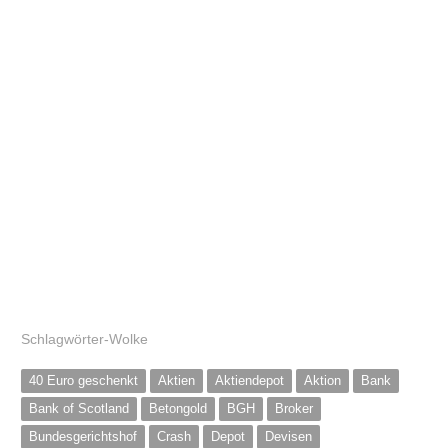
Schlagwörter-Wolke
40 Euro geschenkt
Aktien
Aktiendepot
Aktion
Bank
Bank of Scotland
Betongold
BGH
Broker
Bundesgerichtshof
Crash
Depot
Devisen