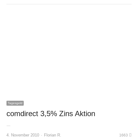
Tagesgeld
comdirect 3,5% Zins Aktion
…
Author
4. November 2010
Florian R.
1663