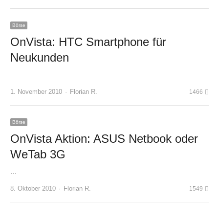
Börse
OnVista: HTC Smartphone für
Neukunden
…
Author
1. November 2010
Florian R.
1466
Börse
OnVista Aktion: ASUS Netbook oder
WeTab 3G
…
Author
8. Oktober 2010
Florian R.
1549