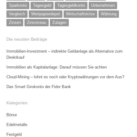
Sparkonto
Tagesgeld
Tagesgeldkonto
Unternehmen
Vergleich
Wertpapierdepot
Wirtschaftskrise
Währung
Zinsen
Zinsniveau
Zulagen
Die neusten Beiträge
Immobilien-Investment – indirekte Geldanlage als Alternative zum
Direktkauf
Immobilien als Kapitalanlage: Darauf müssen Sie achten
Cloud-Mining – lohnt es noch oder Kryptowährungen vor dem Aus?
Das Smart Girokonto der Fidor Bank
Kategorien
Börse
Edelmetalle
Festgeld