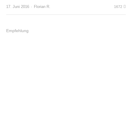
Author
17. Juni 2016
Florian R.
1672
Empfehlung