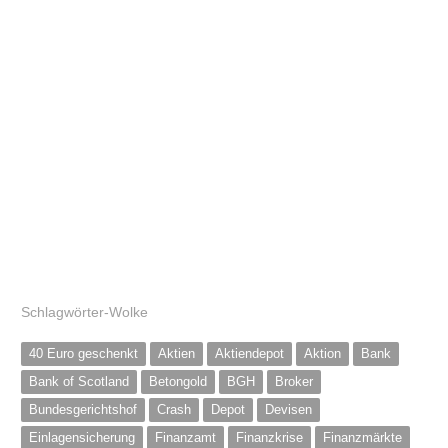
Schlagwörter-Wolke
40 Euro geschenkt
Aktien
Aktiendepot
Aktion
Bank
Bank of Scotland
Betongold
BGH
Broker
Bundesgerichtshof
Crash
Depot
Devisen
Einlagensicherung
Finanzamt
Finanzkrise
Finanzmärkte