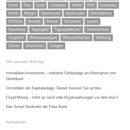
Forex
Gas
Gold
Goldpreis
Hebel
KfW
kostenlos
Kredit
Margin
Mastercard
Neukunden
Onlinebroker
OnVista
Rendite
Riester
Sicherheit
sparen
Sparkonto
Tagesgeld
Tagesgeldkonto
Unternehmen
Vergleich
Wertpapierdepot
Wirtschaftskrise
Währung
Zinsen
Zinsniveau
Zulagen
Die neusten Beiträge
Immobilien-Investment – indirekte Geldanlage als Alternative zum
Direktkauf
Immobilien als Kapitalanlage: Darauf müssen Sie achten
Cloud-Mining – lohnt es noch oder Kryptowährungen vor dem Aus?
Das Smart Girokonto der Fidor Bank
Kategorien