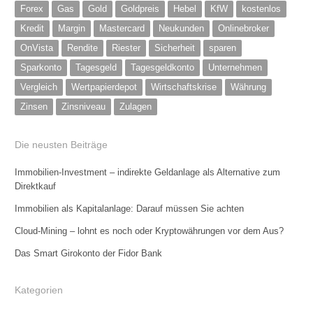
Forex
Gas
Gold
Goldpreis
Hebel
KfW
kostenlos
Kredit
Margin
Mastercard
Neukunden
Onlinebroker
OnVista
Rendite
Riester
Sicherheit
sparen
Sparkonto
Tagesgeld
Tagesgeldkonto
Unternehmen
Vergleich
Wertpapierdepot
Wirtschaftskrise
Währung
Zinsen
Zinsniveau
Zulagen
Die neusten Beiträge
Immobilien-Investment – indirekte Geldanlage als Alternative zum
Direktkauf
Immobilien als Kapitalanlage: Darauf müssen Sie achten
Cloud-Mining – lohnt es noch oder Kryptowährungen vor dem Aus?
Das Smart Girokonto der Fidor Bank
Kategorien