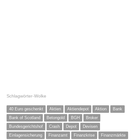
Schlagwörter-Wolke
40 Euro geschenkt
Aktien
Aktiendepot
Aktion
Bank
Bank of Scotland
Betongold
BGH
Broker
Bundesgerichtshof
Crash
Depot
Devisen
Einlagensicherung
Finanzamt
Finanzkrise
Finanzmärkte