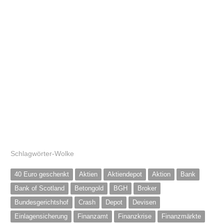
Schlagwörter-Wolke
40 Euro geschenkt
Aktien
Aktiendepot
Aktion
Bank
Bank of Scotland
Betongold
BGH
Broker
Bundesgerichtshof
Crash
Depot
Devisen
Einlagensicherung
Finanzamt
Finanzkrise
Finanzmärkte