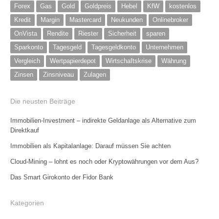
Forex
Gas
Gold
Goldpreis
Hebel
KfW
kostenlos
Kredit
Margin
Mastercard
Neukunden
Onlinebroker
OnVista
Rendite
Riester
Sicherheit
sparen
Sparkonto
Tagesgeld
Tagesgeldkonto
Unternehmen
Vergleich
Wertpapierdepot
Wirtschaftskrise
Währung
Zinsen
Zinsniveau
Zulagen
Die neusten Beiträge
Immobilien-Investment – indirekte Geldanlage als Alternative zum
Direktkauf
Immobilien als Kapitalanlage: Darauf müssen Sie achten
Cloud-Mining – lohnt es noch oder Kryptowährungen vor dem Aus?
Das Smart Girokonto der Fidor Bank
Kategorien