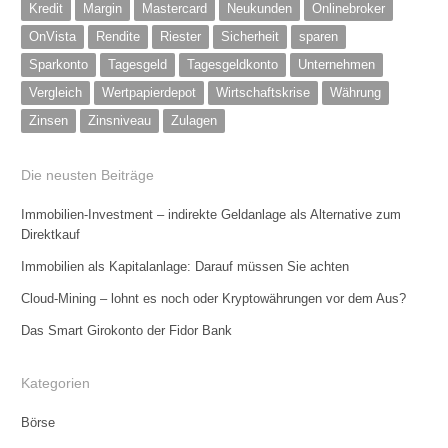
Kredit
Margin
Mastercard
Neukunden
Onlinebroker
OnVista
Rendite
Riester
Sicherheit
sparen
Sparkonto
Tagesgeld
Tagesgeldkonto
Unternehmen
Vergleich
Wertpapierdepot
Wirtschaftskrise
Währung
Zinsen
Zinsniveau
Zulagen
Die neusten Beiträge
Immobilien-Investment – indirekte Geldanlage als Alternative zum
Direktkauf
Immobilien als Kapitalanlage: Darauf müssen Sie achten
Cloud-Mining – lohnt es noch oder Kryptowährungen vor dem Aus?
Das Smart Girokonto der Fidor Bank
Kategorien
Börse