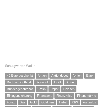
Schlagwörter-Wolke
40 Euro geschenkt
Aktien
Aktiendepot
Aktion
Bank
Bank of Scotland
Betongold
BGH
Broker
Bundesgerichtshof
Crash
Depot
Devisen
Einlagensicherung
Finanzamt
Finanzkrise
Finanzmärkte
Forex
Gas
Gold
Goldpreis
Hebel
KfW
kostenlos