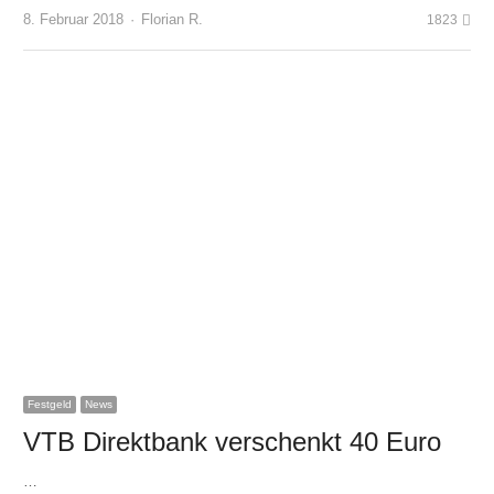
Author
8. Februar 2018
Florian R.
1823
Festgeld
News
VTB Direktbank verschenkt 40 Euro
…