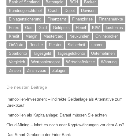
Bank of Scotland
Betongold
BGH
Broker
Bundesgerichtshof
Crash
Depot
Devisen
Einlagensicherung
Finanzamt
Finanzkrise
Finanzmärkte
Forex
Gas
Gold
Goldpreis
Hebel
KfW
kostenlos
Kredit
Margin
Mastercard
Neukunden
Onlinebroker
OnVista
Rendite
Riester
Sicherheit
sparen
Sparkonto
Tagesgeld
Tagesgeldkonto
Unternehmen
Vergleich
Wertpapierdepot
Wirtschaftskrise
Währung
Zinsen
Zinsniveau
Zulagen
Die neusten Beiträge
Immobilien-Investment – indirekte Geldanlage als Alternative zum
Direktkauf
Immobilien als Kapitalanlage: Darauf müssen Sie achten
Cloud-Mining – lohnt es noch oder Kryptowährungen vor dem Aus?
Das Smart Girokonto der Fidor Bank