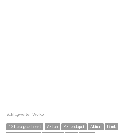
Schlagwörter-Wolke
40 Euro geschenkt
Aktien
Aktiendepot
Aktion
Bank