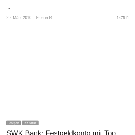
…
Author
29. März 2010
Florian R.
1475
Festgeld
Top Artikel
SWK Bank: Festgeldkonto mit Top