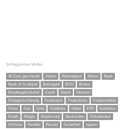
Schlagwörter-Wolke
40 Euro geschenkt
Aktien
Aktiendepot
Aktion
Bank
Bank of Scotland
Betongold
BGH
Broker
Bundesgerichtshof
Crash
Depot
Devisen
Einlagensicherung
Finanzamt
Finanzkrise
Finanzmärkte
Forex
Gas
Gold
Goldpreis
Hebel
KfW
kostenlos
Kredit
Margin
Mastercard
Neukunden
Onlinebroker
OnVista
Rendite
Riester
Sicherheit
sparen