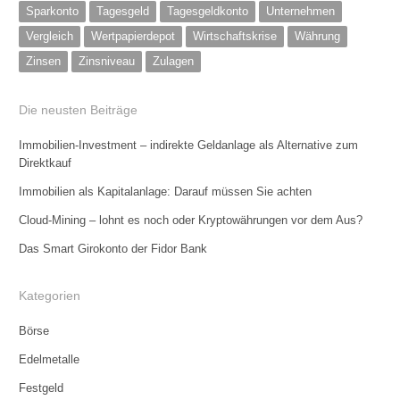
Sparkonto
Tagesgeld
Tagesgeldkonto
Unternehmen
Vergleich
Wertpapierdepot
Wirtschaftskrise
Währung
Zinsen
Zinsniveau
Zulagen
Die neusten Beiträge
Immobilien-Investment – indirekte Geldanlage als Alternative zum
Direktkauf
Immobilien als Kapitalanlage: Darauf müssen Sie achten
Cloud-Mining – lohnt es noch oder Kryptowährungen vor dem Aus?
Das Smart Girokonto der Fidor Bank
Kategorien
Börse
Edelmetalle
Festgeld