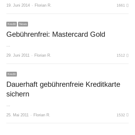
Author
19. Juni 2014
Florian R.
1661
Kredit
News
Gebührenfrei: Mastercard Gold
…
Author
29. Juni 2011
Florian R.
1512
Kredit
Dauerhaft gebührenfreie Kreditkarte
sichern
…
Author
25. Mai 2011
Florian R.
1532