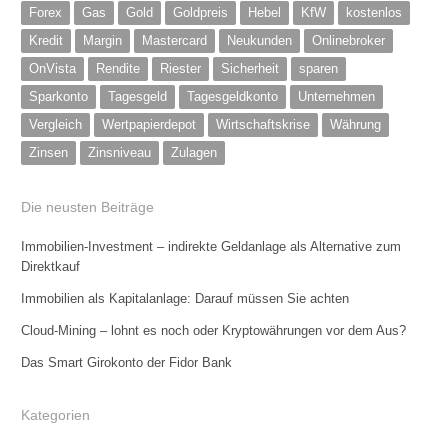
Forex
Gas
Gold
Goldpreis
Hebel
KfW
kostenlos
Kredit
Margin
Mastercard
Neukunden
Onlinebroker
OnVista
Rendite
Riester
Sicherheit
sparen
Sparkonto
Tagesgeld
Tagesgeldkonto
Unternehmen
Vergleich
Wertpapierdepot
Wirtschaftskrise
Währung
Zinsen
Zinsniveau
Zulagen
Die neusten Beiträge
Immobilien-Investment – indirekte Geldanlage als Alternative zum
Direktkauf
Immobilien als Kapitalanlage: Darauf müssen Sie achten
Cloud-Mining – lohnt es noch oder Kryptowährungen vor dem Aus?
Das Smart Girokonto der Fidor Bank
Kategorien