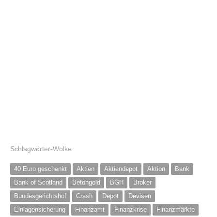
Schlagwörter-Wolke
40 Euro geschenkt
Aktien
Aktiendepot
Aktion
Bank
Bank of Scotland
Betongold
BGH
Broker
Bundesgerichtshof
Crash
Depot
Devisen
Einlagensicherung
Finanzamt
Finanzkrise
Finanzmärkte