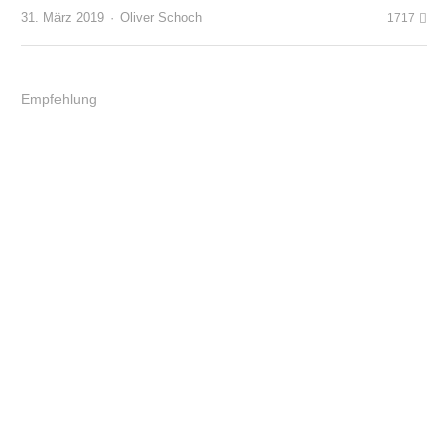
Author
31. März 2019
Oliver Schoch
1717
Empfehlung