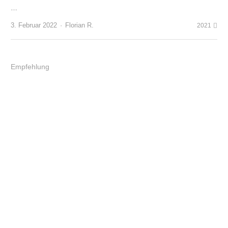
…
Author
3. Februar 2022
Florian R.
2021
Empfehlung