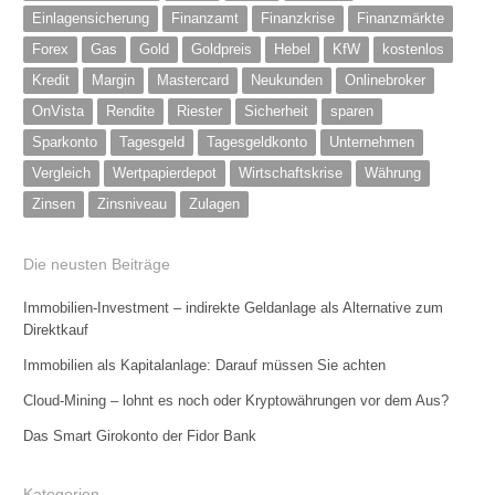
Einlagensicherung
Finanzamt
Finanzkrise
Finanzmärkte
Forex
Gas
Gold
Goldpreis
Hebel
KfW
kostenlos
Kredit
Margin
Mastercard
Neukunden
Onlinebroker
OnVista
Rendite
Riester
Sicherheit
sparen
Sparkonto
Tagesgeld
Tagesgeldkonto
Unternehmen
Vergleich
Wertpapierdepot
Wirtschaftskrise
Währung
Zinsen
Zinsniveau
Zulagen
Die neusten Beiträge
Immobilien-Investment – indirekte Geldanlage als Alternative zum
Direktkauf
Immobilien als Kapitalanlage: Darauf müssen Sie achten
Cloud-Mining – lohnt es noch oder Kryptowährungen vor dem Aus?
Das Smart Girokonto der Fidor Bank
Kategorien