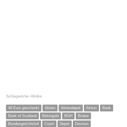
Schlagwörter-Wolke
40 Euro geschenkt
Aktien
Aktiendepot
Aktion
Bank
Bank of Scotland
Betongold
BGH
Broker
Bundesgerichtshof
Crash
Depot
Devisen