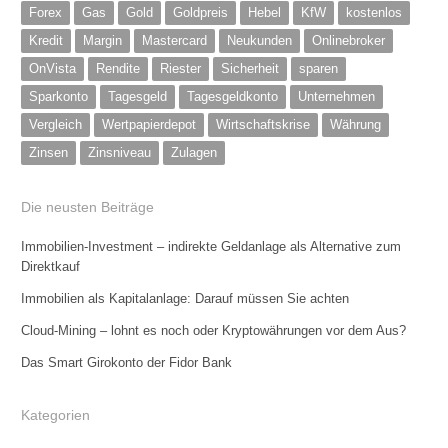
Forex
Gas
Gold
Goldpreis
Hebel
KfW
kostenlos
Kredit
Margin
Mastercard
Neukunden
Onlinebroker
OnVista
Rendite
Riester
Sicherheit
sparen
Sparkonto
Tagesgeld
Tagesgeldkonto
Unternehmen
Vergleich
Wertpapierdepot
Wirtschaftskrise
Währung
Zinsen
Zinsniveau
Zulagen
Die neusten Beiträge
Immobilien-Investment – indirekte Geldanlage als Alternative zum
Direktkauf
Immobilien als Kapitalanlage: Darauf müssen Sie achten
Cloud-Mining – lohnt es noch oder Kryptowährungen vor dem Aus?
Das Smart Girokonto der Fidor Bank
Kategorien