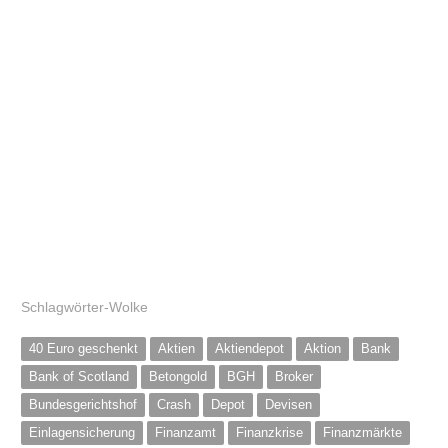
Schlagwörter-Wolke
40 Euro geschenkt
Aktien
Aktiendepot
Aktion
Bank
Bank of Scotland
Betongold
BGH
Broker
Bundesgerichtshof
Crash
Depot
Devisen
Einlagensicherung
Finanzamt
Finanzkrise
Finanzmärkte