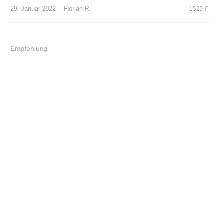
Author
29. Januar 2022
Florian R.
1525
Empfehlung