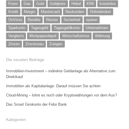
Forex
Gas
Gold
Goldpreis
Hebel
KfW
kostenlos
Kredit
Margin
Mastercard
Neukunden
Onlinebroker
OnVista
Rendite
Riester
Sicherheit
sparen
Sparkonto
Tagesgeld
Tagesgeldkonto
Unternehmen
Vergleich
Wertpapierdepot
Wirtschaftskrise
Währung
Zinsen
Zinsniveau
Zulagen
Die neusten Beiträge
Immobilien-Investment – indirekte Geldanlage als Alternative zum
Direktkauf
Immobilien als Kapitalanlage: Darauf müssen Sie achten
Cloud-Mining – lohnt es noch oder Kryptowährungen vor dem Aus?
Das Smart Girokonto der Fidor Bank
Kategorien