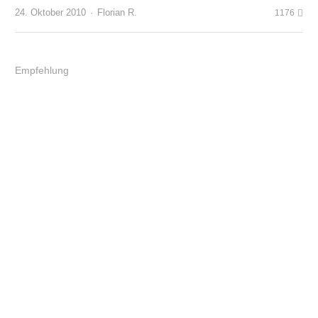
Author
24. Oktober 2010
Florian R.
1176
Empfehlung