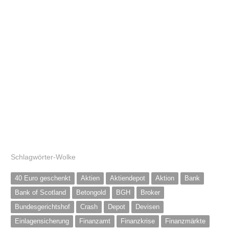
Schlagwörter-Wolke
40 Euro geschenkt
Aktien
Aktiendepot
Aktion
Bank
Bank of Scotland
Betongold
BGH
Broker
Bundesgerichtshof
Crash
Depot
Devisen
Einlagensicherung
Finanzamt
Finanzkrise
Finanzmärkte