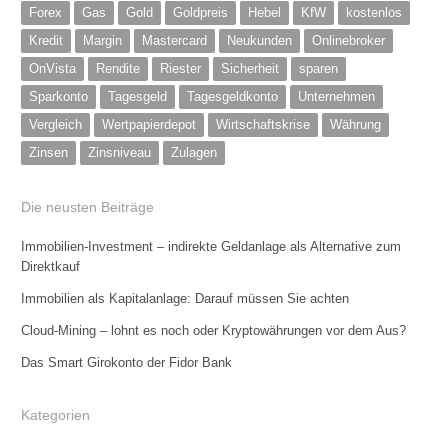
Forex
Gas
Gold
Goldpreis
Hebel
KfW
kostenlos
Kredit
Margin
Mastercard
Neukunden
Onlinebroker
OnVista
Rendite
Riester
Sicherheit
sparen
Sparkonto
Tagesgeld
Tagesgeldkonto
Unternehmen
Vergleich
Wertpapierdepot
Wirtschaftskrise
Währung
Zinsen
Zinsniveau
Zulagen
Die neusten Beiträge
Immobilien-Investment – indirekte Geldanlage als Alternative zum
Direktkauf
Immobilien als Kapitalanlage: Darauf müssen Sie achten
Cloud-Mining – lohnt es noch oder Kryptowährungen vor dem Aus?
Das Smart Girokonto der Fidor Bank
Kategorien