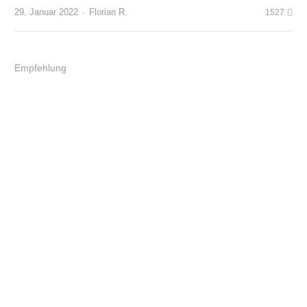
Author
29. Januar 2022
Florian R.
1527
Empfehlung