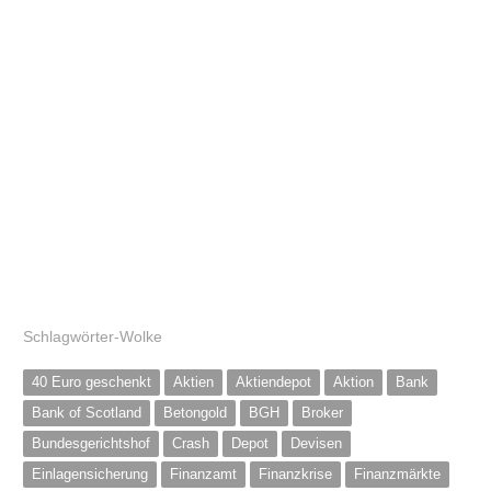
Schlagwörter-Wolke
40 Euro geschenkt
Aktien
Aktiendepot
Aktion
Bank
Bank of Scotland
Betongold
BGH
Broker
Bundesgerichtshof
Crash
Depot
Devisen
Einlagensicherung
Finanzamt
Finanzkrise
Finanzmärkte