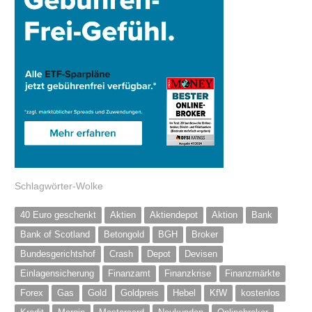
Schlagwörter-Wolke
40 Euro geschenkt
Aktien
Aktiendepot
Aktion
Bank
Bank of Scotland
Betongold
BGH
Broker
Bundesgerichtshof
Crash
Depot
Devisen
Einlagensicherung
Finanzamt
Finanzkrise
Finanzmärkte
Forex
Gas
Gold
Goldpreis
Hebel
KfW
kostenlos