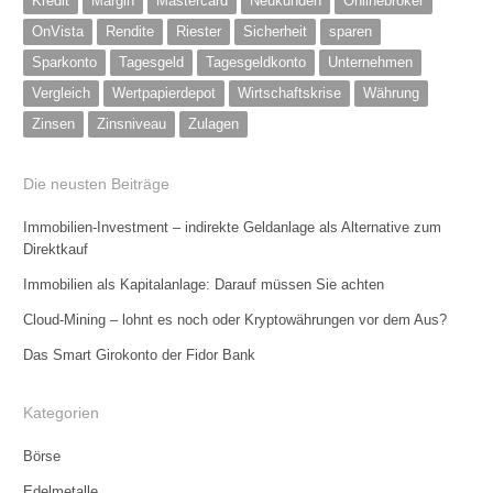
Kredit
Margin
Mastercard
Neukunden
Onlinebroker
OnVista
Rendite
Riester
Sicherheit
sparen
Sparkonto
Tagesgeld
Tagesgeldkonto
Unternehmen
Vergleich
Wertpapierdepot
Wirtschaftskrise
Währung
Zinsen
Zinsniveau
Zulagen
Die neusten Beiträge
Immobilien-Investment – indirekte Geldanlage als Alternative zum
Direktkauf
Immobilien als Kapitalanlage: Darauf müssen Sie achten
Cloud-Mining – lohnt es noch oder Kryptowährungen vor dem Aus?
Das Smart Girokonto der Fidor Bank
Kategorien
Börse
Edelmetalle