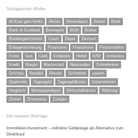
Schlagwörter-Wolke
40 Euro geschenkt
Aktien
Aktiendepot
Aktion
Bank
Bank of Scotland
Betongold
BGH
Broker
Bundesgerichtshof
Crash
Depot
Devisen
Einlagensicherung
Finanzamt
Finanzkrise
Finanzmärkte
Forex
Gas
Gold
Goldpreis
Hebel
KfW
kostenlos
Kredit
Margin
Mastercard
Neukunden
Onlinebroker
OnVista
Rendite
Riester
Sicherheit
sparen
Sparkonto
Tagesgeld
Tagesgeldkonto
Unternehmen
Vergleich
Wertpapierdepot
Wirtschaftskrise
Währung
Zinsen
Zinsniveau
Zulagen
Die neusten Beiträge
Immobilien-Investment – indirekte Geldanlage als Alternative zum
Direktkauf