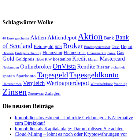
Schlagwörter-Wolke
Aktion
Bank
Aktien
Aktiendepot
Bank
40 Euro geschenkt
Broker
of Scotland
Betongold
Depot
BGH
Bundesgerichtshof
Crash
Finanzamt
Finanzkrise
Gas
Devisen
Einlagensicherung
Finanzmärkte
Forex
Gold
Kredit
Mastercard
Goldpreis
kostenlos
Hebel
KfW
Margin
OnVista
Onlinebroker
Rendite
Riester
Neukunden
Sicherheit
Tagesgeld
Tagesgeldkonto
sparen
Sparkonto
Wertpapierdepot
Vergleich
Unternehmen
Wirtschaftskrise
Währung
Zinsen
Zulagen
Zinsniveau
Die neusten Beiträge
Immobilien-Investment – indirekte Geldanlage als Alternative
zum Direktkauf
Immobilien als Kapitalanlage: Darauf müssen Sie achten
Cloud-Mining – lohnt es noch oder Kryptowährungen vor