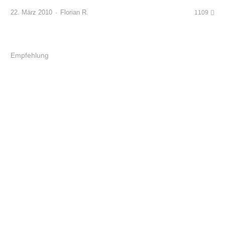
Author
22. März 2010
Florian R.
1109
Empfehlung