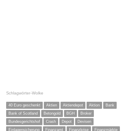
Schlagwörter-Wolke
40 Euro geschenkt
Aktien
Aktiendepot
Aktion
Bank
Bank of Scotland
Betongold
BGH
Broker
Bundesgerichtshof
Crash
Depot
Devisen
Einlagensicherung
Finanzamt
Finanzkrise
Finanzmärkte