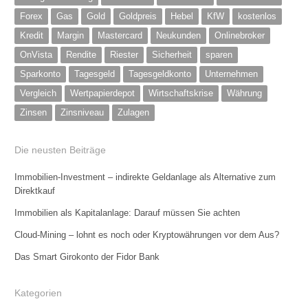
Forex
Gas
Gold
Goldpreis
Hebel
KfW
kostenlos
Kredit
Margin
Mastercard
Neukunden
Onlinebroker
OnVista
Rendite
Riester
Sicherheit
sparen
Sparkonto
Tagesgeld
Tagesgeldkonto
Unternehmen
Vergleich
Wertpapierdepot
Wirtschaftskrise
Währung
Zinsen
Zinsniveau
Zulagen
Die neusten Beiträge
Immobilien-Investment – indirekte Geldanlage als Alternative zum
Direktkauf
Immobilien als Kapitalanlage: Darauf müssen Sie achten
Cloud-Mining – lohnt es noch oder Kryptowährungen vor dem Aus?
Das Smart Girokonto der Fidor Bank
Kategorien