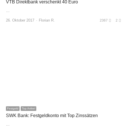
VTB Direktbank verschenkt 40 Euro
…
Author
26. Oktober 2017
Florian R.
2367
2
Festgeld
Top Artikel
SWK Bank: Festgeldkonto mit Top Zinssätzen
…