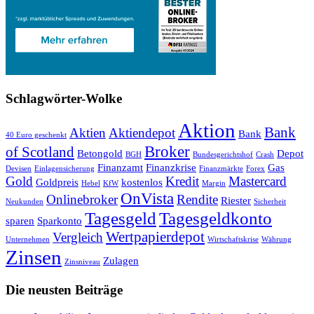
Schlagwörter-Wolke
Aktion
Bank
Aktien
Aktiendepot
Bank
40 Euro geschenkt
Broker
of Scotland
Betongold
Depot
BGH
Bundesgerichtshof
Crash
Finanzamt
Finanzkrise
Gas
Devisen
Einlagensicherung
Finanzmärkte
Forex
Gold
Kredit
Mastercard
Goldpreis
kostenlos
Hebel
KfW
Margin
OnVista
Onlinebroker
Rendite
Riester
Neukunden
Sicherheit
Tagesgeld
Tagesgeldkonto
sparen
Sparkonto
Wertpapierdepot
Vergleich
Unternehmen
Wirtschaftskrise
Währung
Zinsen
Zulagen
Zinsniveau
Die neusten Beiträge