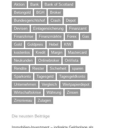
Aktion
Bank
Bank of Scotland
Betongold
BGH
Broker
Bundesgerichtshof
Crash
Depot
Devisen
Einlagensicherung
Finanzamt
Finanzkrise
Finanzmärkte
Forex
Gas
Gold
Goldpreis
Hebel
KfW
kostenlos
Kredit
Margin
Mastercard
Neukunden
Onlinebroker
OnVista
Rendite
Riester
Sicherheit
sparen
Sparkonto
Tagesgeld
Tagesgeldkonto
Unternehmen
Vergleich
Wertpapierdepot
Wirtschaftskrise
Währung
Zinsen
Zinsniveau
Zulagen
Die neusten Beiträge
Immobilien-Investment – indirekte Geldanlage als