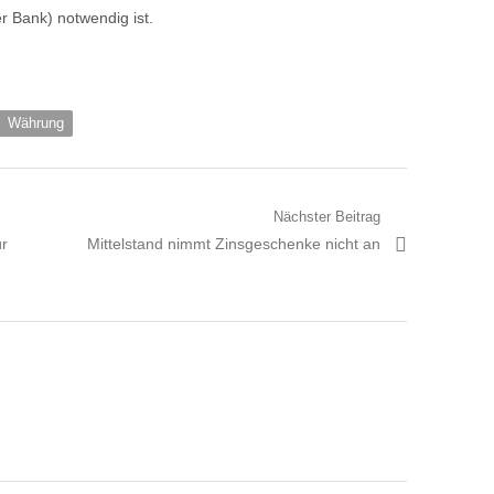
r Bank) notwendig ist.
Währung
Nächster Beitrag
Nächster
ür
Mittelstand nimmt Zinsgeschenke nicht an
Artikel: