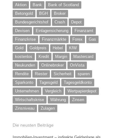
Aktion
Bank
Bank of Scotland
Betongold
BGH
Broker
Bundesgerichtshof
Crash
Depot
Devisen
Einlagensicherung
Finanzamt
Finanzkrise
Finanzmärkte
Forex
Gas
Gold
Goldpreis
Hebel
KfW
kostenlos
Kredit
Margin
Mastercard
Neukunden
Onlinebroker
OnVista
Rendite
Riester
Sicherheit
sparen
Sparkonto
Tagesgeld
Tagesgeldkonto
Unternehmen
Vergleich
Wertpapierdepot
Wirtschaftskrise
Währung
Zinsen
Zinsniveau
Zulagen
Die neusten Beiträge
Immobilien-Investment – indirekte Geldanlage als