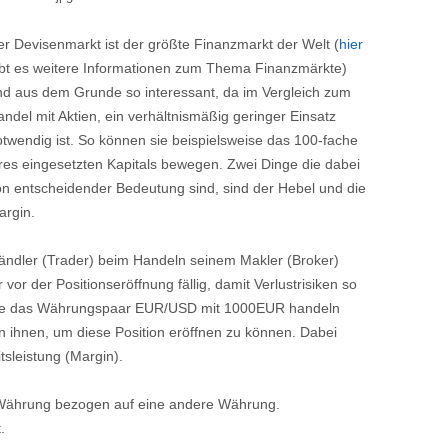
er Devisenmarkt ist der größte Finanzmarkt der Welt (
hier
ibt es weitere Informationen zum Thema Finanzmärkte)
nd aus dem Grunde so interessant, da im Vergleich zum
ndel mit Aktien, ein verhältnismäßig geringer Einsatz
otwendig ist. So können sie beispielsweise das 100-fache
hres eingesetzten Kapitals bewegen. Zwei Dinge die dabei
on entscheidender Bedeutung sind, sind der Hebel und die
argin.
 Händler (Trader) beim Handeln seinem Makler (Broker)
vor der Positionseröffnung fällig, damit Verlustrisiken so
weise das Währungspaar EUR/USD mit 1000EUR handeln
n ihnen, um diese Position eröffnen zu können. Dabei
tsleistung (Margin).
 Währung bezogen auf eine andere Währung.
.