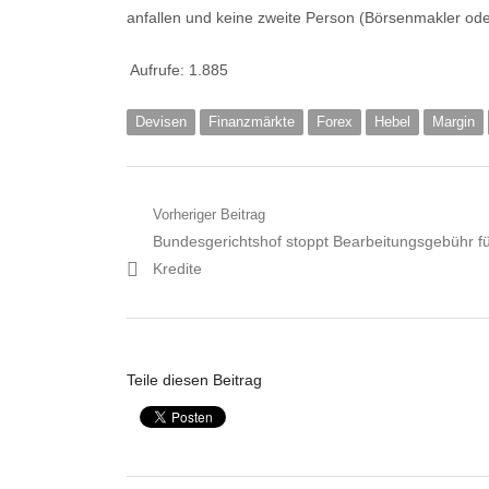
anfallen und keine zweite Person (Börsenmakler ode
Aufrufe:
1.885
Devisen
Finanzmärkte
Forex
Hebel
Margin
Beitragsnavigation
Vorheriger Beitrag
Vorheriger
Bundesgerichtshof stoppt Bearbeitungsgebühr f
Artikel:
Kredite
Teile diesen Beitrag