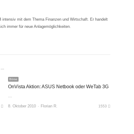
04 intensiv mit dem Thema Finanzen und Wirtschaft. Er handelt
sich immer für neue Anlagemöglichkeiten.
..
Börse
OnVista Aktion: ASUS Netbook oder WeTab 3G
…
Author
8. Oktober 2010
Florian R.
1553