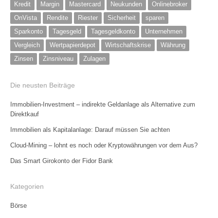
Kredit
Margin
Mastercard
Neukunden
Onlinebroker
OnVista
Rendite
Riester
Sicherheit
sparen
Sparkonto
Tagesgeld
Tagesgeldkonto
Unternehmen
Vergleich
Wertpapierdepot
Wirtschaftskrise
Währung
Zinsen
Zinsniveau
Zulagen
Die neusten Beiträge
Immobilien-Investment – indirekte Geldanlage als Alternative zum
Direktkauf
Immobilien als Kapitalanlage: Darauf müssen Sie achten
Cloud-Mining – lohnt es noch oder Kryptowährungen vor dem Aus?
Das Smart Girokonto der Fidor Bank
Kategorien
Börse