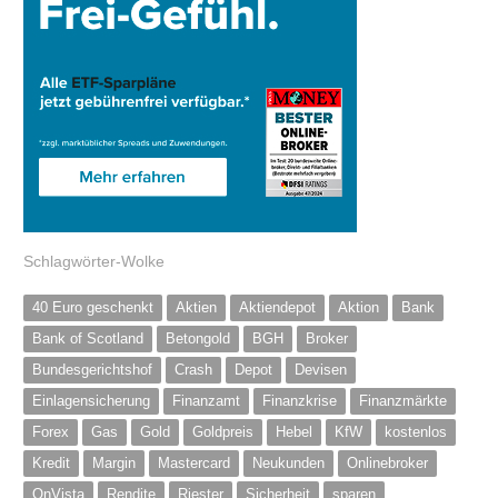
Schlagwörter-Wolke
40 Euro geschenkt
Aktien
Aktiendepot
Aktion
Bank
Bank of Scotland
Betongold
BGH
Broker
Bundesgerichtshof
Crash
Depot
Devisen
Einlagensicherung
Finanzamt
Finanzkrise
Finanzmärkte
Forex
Gas
Gold
Goldpreis
Hebel
KfW
kostenlos
Kredit
Margin
Mastercard
Neukunden
Onlinebroker
OnVista
Rendite
Riester
Sicherheit
sparen