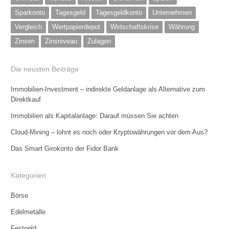
Sparkonto
Tagesgeld
Tagesgeldkonto
Unternehmen
Vergleich
Wertpapierdepot
Wirtschaftskrise
Währung
Zinsen
Zinsniveau
Zulagen
Die neusten Beiträge
Immobilien-Investment – indirekte Geldanlage als Alternative zum
Direktkauf
Immobilien als Kapitalanlage: Darauf müssen Sie achten
Cloud-Mining – lohnt es noch oder Kryptowährungen vor dem Aus?
Das Smart Girokonto der Fidor Bank
Kategorien
Börse
Edelmetalle
Festgeld