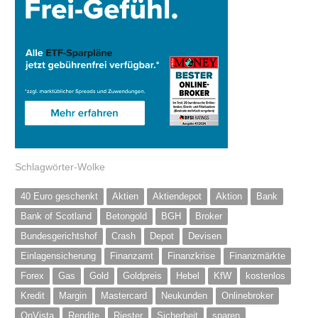
Schlagwörter-Wolke
40 Euro geschenkt
Aktien
Aktiendepot
Aktion
Bank
Bank of Scotland
Betongold
BGH
Broker
Bundesgerichtshof
Crash
Depot
Devisen
Einlagensicherung
Finanzamt
Finanzkrise
Finanzmärkte
Forex
Gas
Gold
Goldpreis
Hebel
KfW
kostenlos
Kredit
Margin
Mastercard
Neukunden
Onlinebroker
OnVista
Rendite
Riester
Sicherheit
sparen