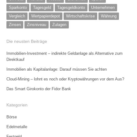
Sparkonto
Tagesgeld
Tagesgeldkonto
Unternehmen
Vergleich
Wertpapierdepot
Wirtschaftskrise
Währung
Zinsen
Zinsniveau
Zulagen
Die neusten Beiträge
Immobilien-Investment – indirekte Geldanlage als Alternative zum
Direktkauf
Immobilien als Kapitalanlage: Darauf müssen Sie achten
Cloud-Mining – lohnt es noch oder Kryptowährungen vor dem Aus?
Das Smart Girokonto der Fidor Bank
Kategorien
Börse
Edelmetalle
Festgeld