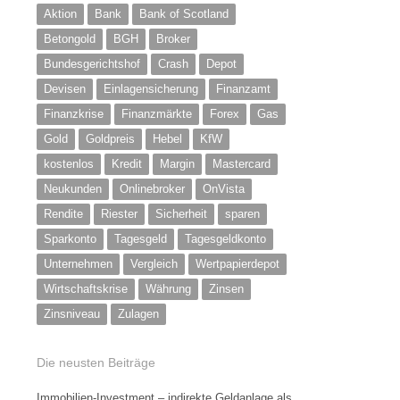
Aktion
Bank
Bank of Scotland
Betongold
BGH
Broker
Bundesgerichtshof
Crash
Depot
Devisen
Einlagensicherung
Finanzamt
Finanzkrise
Finanzmärkte
Forex
Gas
Gold
Goldpreis
Hebel
KfW
kostenlos
Kredit
Margin
Mastercard
Neukunden
Onlinebroker
OnVista
Rendite
Riester
Sicherheit
sparen
Sparkonto
Tagesgeld
Tagesgeldkonto
Unternehmen
Vergleich
Wertpapierdepot
Wirtschaftskrise
Währung
Zinsen
Zinsniveau
Zulagen
Die neusten Beiträge
Immobilien-Investment – indirekte Geldanlage als