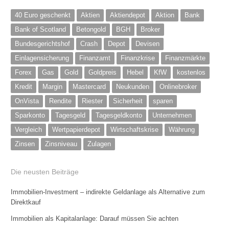
40 Euro geschenkt
Aktien
Aktiendepot
Aktion
Bank
Bank of Scotland
Betongold
BGH
Broker
Bundesgerichtshof
Crash
Depot
Devisen
Einlagensicherung
Finanzamt
Finanzkrise
Finanzmärkte
Forex
Gas
Gold
Goldpreis
Hebel
KfW
kostenlos
Kredit
Margin
Mastercard
Neukunden
Onlinebroker
OnVista
Rendite
Riester
Sicherheit
sparen
Sparkonto
Tagesgeld
Tagesgeldkonto
Unternehmen
Vergleich
Wertpapierdepot
Wirtschaftskrise
Währung
Zinsen
Zinsniveau
Zulagen
Die neusten Beiträge
Immobilien-Investment – indirekte Geldanlage als Alternative zum
Direktkauf
Immobilien als Kapitalanlage: Darauf müssen Sie achten