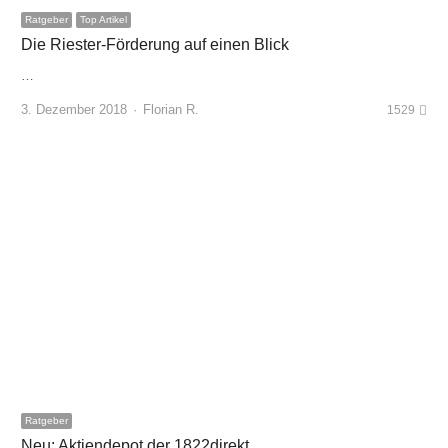
Ratgeber
Top Artikel
Die Riester-Förderung auf einen Blick
…
Author
3. Dezember 2018
Florian R.
1529
Ratgeber
Neu: Aktiendepot der 1822direkt