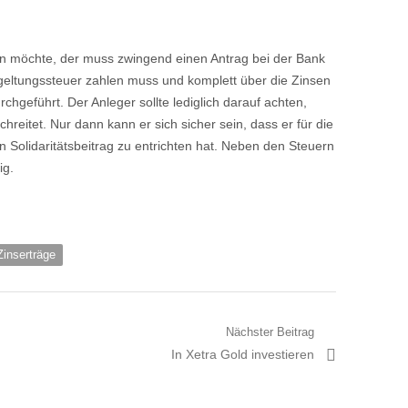
.
ten möchte, der muss zwingend einen Antrag bei der Bank
bgeltungssteuer zahlen muss und komplett über die Zinsen
chgeführt. Der Anleger sollte lediglich darauf achten,
reitet. Nur dann kann er sich sicher sein, dass er für die
 Solidaritätsbeitrag zu entrichten hat. Neben den Steuern
ig.
Zinserträge
Nächster Beitrag
Nächster
In Xetra Gold investieren
Artikel: