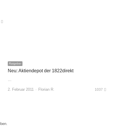
Ratgeber
Neu: Aktiendepot der 1822direkt
…
Author
2. Februar 2011
Florian R.
1037
ben.