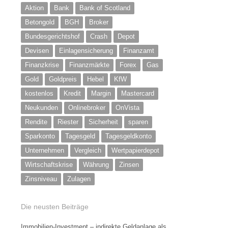
Aktion
Bank
Bank of Scotland
Betongold
BGH
Broker
Bundesgerichtshof
Crash
Depot
Devisen
Einlagensicherung
Finanzamt
Finanzkrise
Finanzmärkte
Forex
Gas
Gold
Goldpreis
Hebel
KfW
kostenlos
Kredit
Margin
Mastercard
Neukunden
Onlinebroker
OnVista
Rendite
Riester
Sicherheit
sparen
Sparkonto
Tagesgeld
Tagesgeldkonto
Unternehmen
Vergleich
Wertpapierdepot
Wirtschaftskrise
Währung
Zinsen
Zinsniveau
Zulagen
Die neusten Beiträge
Immobilien-Investment – indirekte Geldanlage als