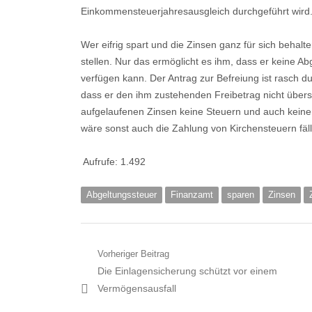
Einkommensteuerjahresausgleich durchgeführt wird
Wer eifrig spart und die Zinsen ganz für sich behal
stellen. Nur das ermöglicht es ihm, dass er keine A
verfügen kann. Der Antrag zur Befreiung ist rasch dur
dass er den ihm zustehenden Freibetrag nicht übersch
aufgelaufenen Zinsen keine Steuern und auch keinen
wäre sonst auch die Zahlung von Kirchensteuern fäll
Aufrufe:
1.492
Abgeltungssteuer
Finanzamt
sparen
Zinsen
Beitragsnavigation
Vorheriger Beitrag
Vorheriger
Die Einlagensicherung schützt vor einem
Artikel:
Vermögensausfall