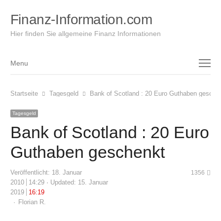
Finanz-Information.com
Hier finden Sie allgemeine Finanz Informationen
Menu
Menu
Startseite
Tagesgeld
Bank of Scotland : 20 Euro Guthaben gesche
Tagesgeld
Bank of Scotland : 20 Euro
Guthaben geschenkt
Veröffentlicht:
18. Januar
1356
2010
14:29
Updated: 15. Januar
2019
16:19
Author
Florian R.