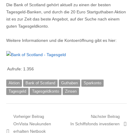
Die Bank of Scotland gehört aktuell zu einen der besten
Tagesgeld-Banken, und durch die 20 Euro Startguthaben Aktion
ist es zur Zeit das beste Angebot, auf der Suche nach einem
guten Tagesgeldkonto.
Weitere Informationen und die Kontoeröffnung gibt es hier:
Aufrufe:
1.356
Aktion
Bank of Scotland
Guthaben
Sparkonto
Tagesgeld
Tagesgeldkonto
Zinsen
Beitragsnavigation
Vorheriger Beitrag
Nächster Beitrag
Vorheriger
Nächster
OnVista Neukunden
In Schiffsfonds investieren
Artikel:
Artikel:
erhalten Netbook