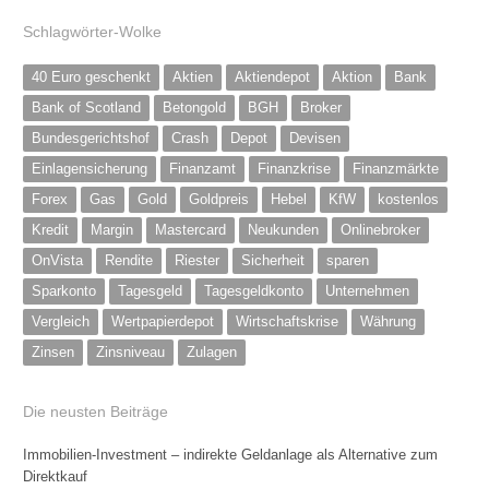
Schlagwörter-Wolke
40 Euro geschenkt
Aktien
Aktiendepot
Aktion
Bank
Bank of Scotland
Betongold
BGH
Broker
Bundesgerichtshof
Crash
Depot
Devisen
Einlagensicherung
Finanzamt
Finanzkrise
Finanzmärkte
Forex
Gas
Gold
Goldpreis
Hebel
KfW
kostenlos
Kredit
Margin
Mastercard
Neukunden
Onlinebroker
OnVista
Rendite
Riester
Sicherheit
sparen
Sparkonto
Tagesgeld
Tagesgeldkonto
Unternehmen
Vergleich
Wertpapierdepot
Wirtschaftskrise
Währung
Zinsen
Zinsniveau
Zulagen
Die neusten Beiträge
Immobilien-Investment – indirekte Geldanlage als Alternative zum
Direktkauf